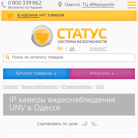
0
800
339
862
Одесса,
ТЦ «Меркурий»
бесплатно
по Украине
в корзине
нет товаров
RU
UA
КАБИНЕТ
Каталог товаров
Фильтры
↓
↓
Главная
/
Видеонаблюдение
/
IP-видеокамеры
/
UNV
IP камеры видеонаблюдения
UNV в Одессе
Сортировать по цене: