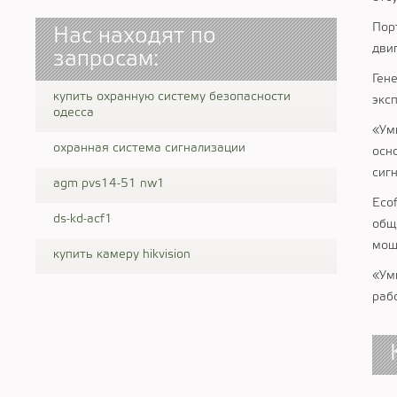
Пор
Нас находят по
дви
запросам:
Ген
купить охранную систему безопасности
экс
одесса
«Ум
охранная система сигнализации
осн
сиг
agm pvs14-51 nw1
Eco
ds-kd-acf1
общ
мощ
купить камеру hikvision
«Ум
раб