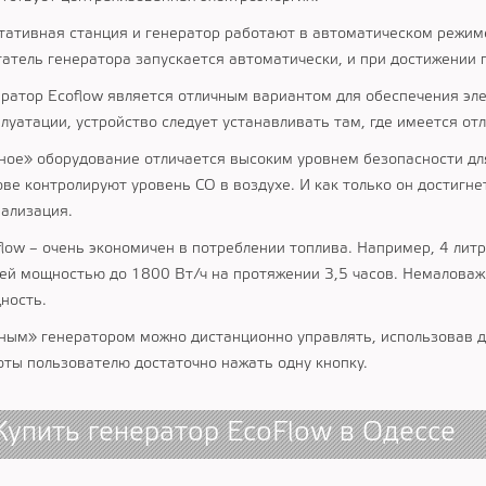
тативная станция и генератор работают в автоматическом режиме.
гатель генератора запускается автоматически, и при достижении 
ератор Ecoflow является отличным вариантом для обеспечения эл
плуатации, устройство следует устанавливать там, где имеется от
ное» оборудование отличается высоким уровнем безопасности дл
ове контролируют уровень СО в воздухе. И как только он достигн
нализация.
flow – очень экономичен в потреблении топлива. Например, 4 лит
ей мощностью до 1800 Вт/ч на протяжении 3,5 часов. Немаловаж
ность.
ным» генератором можно дистанционно управлять, использовав дл
оты пользователю достаточно нажать одну кнопку.
Купить генератор EcoFlow в Одессе