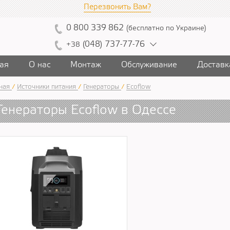
Перезвонить Вам?
0
800
339
862
(
бесплатно
по Украине
)
(
04
8)
7
37
-7
7-7
6
+38
ая
О нас
Монтаж
Обслуживание
Доставк
ная
/
Источники питания
/
Генераторы
/
Ecoflow
Генераторы Ecoflow в Одессе