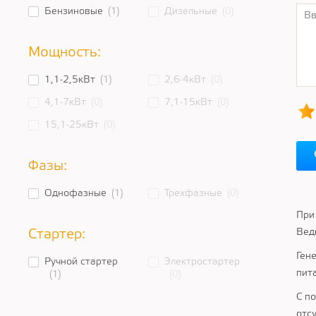
Бензиновые
(1)
Дизельные
(0)
Мощность:
1,1-2,5кВт
(1)
2,6-4кВт
(0)
4,1-7кВт
(0)
7,1-15кВт
(0)
15,1-25кВт
(0)
Фазы:
Однофазные
(1)
Трехфазные
(0)
При
Вед
Стартер:
Ген
Ручной стартер
Электростартер
пит
(1)
(0)
С п
отс