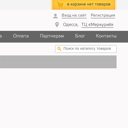
в корзине
нет товаров
Вход на сайт
Регистрация
Одесса,
ТЦ «Меркурий»
а
Оплата
Партнерам
Блог
Контакты