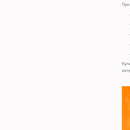
При
Куп
кат