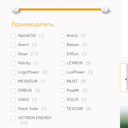
Производитель:
AlphaESS
(1)
Anenji
(3)
Anern
(1)
Baison
(7)
Deye
(17)
EASun
(1)
Felicity
(1)
LEXRON
(5)
LogicPower
(2)
LuxPower
(3)
MEXXSUN
(1)
MUST
(8)
ORBUS
(5)
PowMr
(2)
SAKO
(1)
SOLIS
(1)
Stark Solar
(1)
TESCOM
(4)
VICTRON ENERGY
(35)