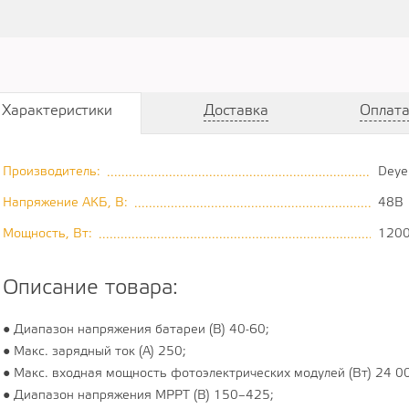
Характеристики
Доставка
Оплат
Производитель:
Deye
..................................................................................
Напряжение АКБ, В:
48В
...........................................................................
Мощность, Вт:
120
.....................................................................................
Описание товара:
● Диапазон напряжения батареи (В) 40-60;
● Макс. зарядный ток (А) 250;
● Макс. входная мощность фотоэлектрических модулей (Вт) 24 0
● Диапазон напряжения MPPT (В) 150–425;