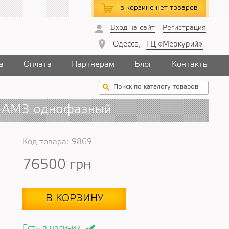
в корзине
нет товаров
Вход на сайт
Регистрация
Одесса,
ТЦ «Меркурий»
а
Оплата
Партнерам
Блог
Контакты
U-AM3 однофазный
Код товара:
9869
76500
грн
В КОРЗИНУ
Есть в наличии