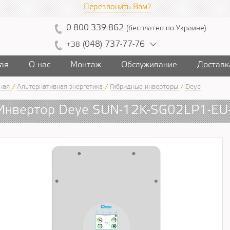
Перезвонить Вам?
0
800
339
862
(
бесплатно
по Украине
)
(
04
8)
7
37
-7
7-7
6
+38
ая
О нас
Монтаж
Обслуживание
Доставк
ная
/
Альтернативная энергетика
/
Гибридные инверторы
/
Deye
Инвертор Deye SUN-12K-SG02LP1-E