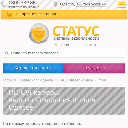
0
800
339
862
Одесса,
ТЦ «Меркурий»
бесплатно
по Украине
в корзине
нет товаров
RU
UA
КАБИНЕТ
Каталог товаров
Фильтры
↓
↓
Главная
/
Видеонаблюдение
/
HD-CVI видеокамеры
/
Imou
HD-CVI камеры
видеонаблюдения Imou в
Одессе
По вашему запросу товаров не найдено.