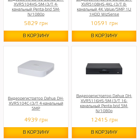
XVR5104HS-5M-I3/T 4-
XVR5108HS-4KL-I3/T 8-
канальный Penta-brid 5M-
канальный 4K Value/5MP 1U
N/1080p
1HDD WizSense
5829
грн
10591
грн
В КОРЗИНУ
В КОРЗИНУ
Видеорегистратор Dahua DH-
Видеорегистратор Dahua DH-
XVR5116HS-5M-I3/T 16-
XVR5104C-I3/T 4-канальный
канальный Penta-brid 5M-
5MP
N/1080p
4939
грн
12415
грн
В КОРЗИНУ
В КОРЗИНУ