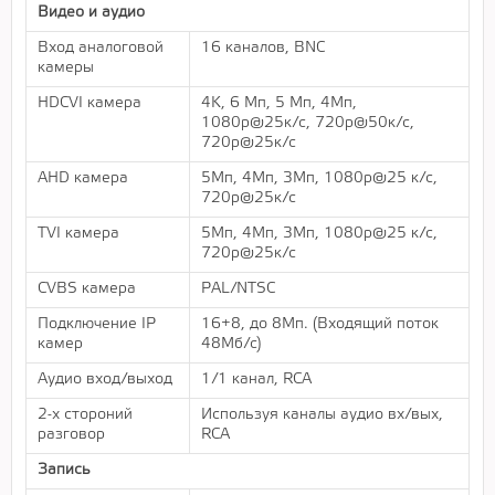
Видео и аудио
Вход аналоговой
16 каналов, BNC
камеры
HDCVI камера
4K, 6 Мп, 5 Мп, 4Mп,
1080р@25к/с, 720р@50к/с,
720р@25к/с
AHD камера
5Mп, 4Mп, 3Mп, 1080р@25 к/с,
720р@25к/с
TVI камера
5Mп, 4Mп, 3Mп, 1080р@25 к/с,
720р@25к/с
CVBS камера
PAL/NTSC
Подключение IP
16+8, до 8Мп. (Входящий поток
камер
48Мб/с)
Аудио вход/выход
1/1 канал, RCA
2-х стороний
Используя каналы аудио вх/выx,
разговор
RCA
Запись