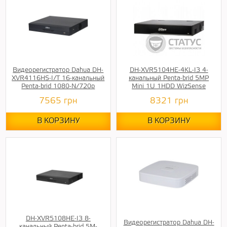
Видеорегистратор Dahua DH-
DH-XVR5104HE-4KL-I3 4-
XVR4116HS-I/T 16-канальный
канальный Penta-brid 5MP
Penta-brid 1080-N/720p
Mini 1U 1HDD WizSense
7565
грн
8321
грн
В КОРЗИНУ
В КОРЗИНУ
DH-XVR5108HE-I3 8-
Видеорегистратор Dahua DH-
канальный Penta-brid 5M-