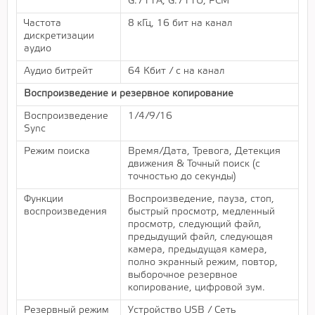
G.711A, G.711U, PCM
Частота
8 кГц, 16 бит на канал
дискретизации
аудио
Аудио битрейт
64 Кбит / с на канал
Воспроизведение и резервное копирование
Воспроизведение
1/4/9/16
Sync
Режим поиска
Время/Дата, Тревога, Детекция
движения & Точный поиск (с
точностью до секунды)
Функции
Воспроизведение, пауза, стоп,
воспроизведения
быстрый просмотр, медленный
просмотр, следующий файл,
предыдущий файл, следующая
камера, предыдущая камера,
полно экранный режим, повтор,
выборочное резервное
копирование, цифровой зум.
Резервный режим
Устройство USB / Сеть