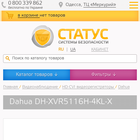
0
800
339
862
Одесса,
ТЦ «Меркурий»
бесплатно
по Украине
в корзине
нет товаров
RU
UA
КАБИНЕТ
Каталог товаров
Фильтры
↓
↓
Главная
/
Видеонаблюдение
/
HD-CVI видеорегистраторы
/
Dahua
Dahua DH-XVR5116H-4KL-X