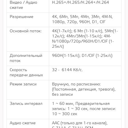
Видео / Аудио
H.265+/H.265/H.264+/H.264
сжатие
Разрешение
4K, 6Мп, 5Mп, 4Mп, 3Mп, 4M-N,
1080p, 720p, 960H, D1, CIF
Основной поток:
4K(1-7к/с); 6 Мп (1-10 к/с), 5Mп(1-
12к/с); 4Mп/3Mп(1-15к/с); 4M-
N/1080р/720р/960H/D1/CIF (1-
25к/с)
Дополнительный
960H(1-15к/с); D1/CIF (1-25к/с)
поток
Скорость
32 - 6144 Кб/с.
передачи данных
Режим записи
Вручную, по расписанию:
(Постоянная, детекция, тревога),
без записи
Запись интервал
1 ~ 60 мин, Предварительная
запись: 1 ~ 30 сек, после записи:
10 ~ 300 сек
Аудио сжатие
AAC (только для 1-го канала),