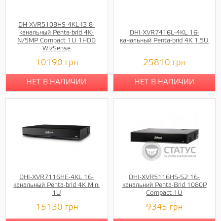
DH-XVR5108HS-4KL-I3 8-
канальный Penta-brid 4K-
DHI-XVR7416L-4KL 16-
N/5MP Compact 1U 1HDD
канальный Penta-brid 4K 1.5U
WizSense
10190
грн
25810
грн
НЕТ В НАЛИЧИИ
НЕТ В НАЛИЧИИ
DHI-XVR7116HE-4KL 16-
DHI-XVR5116HS-S2 16-
канальный Penta-brid 4K Mini
канальний Penta-Brid 1080P
1U
Compact 1U
15130
грн
9345
грн