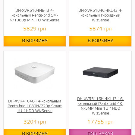
DH-XVR5104HE-I3 4-
DH-XVR5104C-4KL-I3 4-
канальный Penta-brid 5M-
канальный гибридный
N/1080p Mini 1U WizSense
WizSense
5829
грн
5874
грн
В КОРЗИНУ
В КОРЗИНУ
DH-XVR5116H-4KL-I3 16-
DH-XVR4104C-I 4-канальный
канальный Penta-brid 4K-
Penta-brid 1080N/720p Smart
N/5MP Mini 1U 1HDD
1U 1HDD WizSense
WizSense
3204
грн
17755
грн
В КОРЗИНУ
ПОД ЗАКАЗ