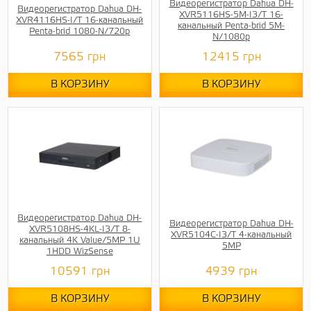
Видеорегистратор Dahua DH-
Видеорегистратор Dahua DH-
XVR5116HS-5M-I3/T 16-
XVR4116HS-I/T 16-канальный
канальный Penta-brid 5M-
Penta-brid 1080-N/720p
N/1080p
7565
грн
12415
грн
В КОРЗИНУ
В КОРЗИНУ
Видеорегистратор Dahua DH-
Видеорегистратор Dahua DH-
XVR5108HS-4KL-I3/T 8-
XVR5104C-I3/T 4-канальный
канальный 4K Value/5MP 1U
5MP
1HDD WizSense
10591
грн
4939
грн
В КОРЗИНУ
В КОРЗИНУ