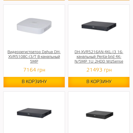
Видеорегистратор Dahua DH-
DH-XVR5216AN-4KL-I3 16-
XVR5108C-I3/T 8-канальный
канальный Penta-brid 4K-
5MP
N/5MP 1U 2HDD WizSense
7164
грн
21493
грн
В КОРЗИНУ
В КОРЗИНУ