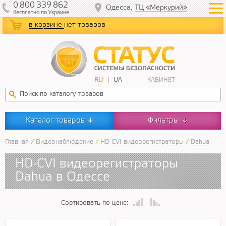
0
800
339
862
Одесса,
ТЦ «Меркурий»
бесплатно
по Украине
в корзине
нет товаров
RU
UA
КАБИНЕТ
Каталог товаров
Фильтры
↓
↓
Главная
/
Видеонаблюдение
/
HD-CVI видеорегистраторы
/
Dahua
HD-CVI видеорегистраторы
Dahua в Одессе
Сортировать по цене: