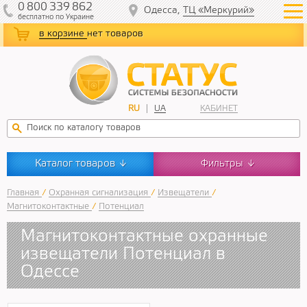
0
800
339
862
Одесса,
ТЦ «Меркурий»
бесплатно
по Украине
в корзине
нет товаров
RU
UA
КАБИНЕТ
Каталог товаров
Фильтры
↓
↓
Главная
/
Охранная сигнализация
/
Извещатели
/
Магнитоконтактные
/
Потенциал
Магнитоконтактные охранные
извещатели Потенциал в
Одессе