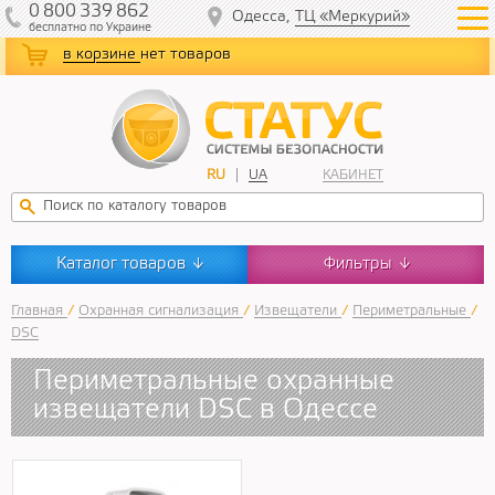
0
800
339
862
Одесса,
ТЦ «Меркурий»
бесплатно
по Украине
в корзине
нет товаров
RU
UA
КАБИНЕТ
Каталог товаров
Фильтры
↓
↓
Главная
/
Охранная сигнализация
/
Извещатели
/
Периметральные
/
DSC
Периметральные охранные
извещатели DSC в Одессе