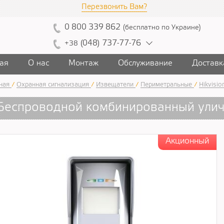
Перезвонить Вам?
0
800
339
862
(
бесплатно
по Украине
)
(
04
8)
7
37
-7
7-7
6
+38
ая
О нас
Монтаж
Обслуживание
Доставк
ная
/
Охранная сигнализация
/
Извещатели
/
Периметральные
/
Hikvisio
Беспроводной комбинированный ули