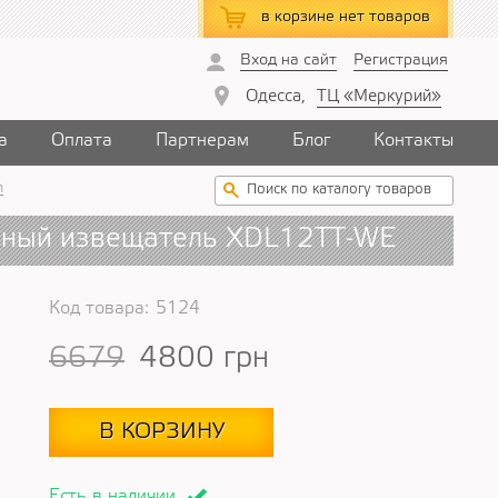
в корзине
нет товаров
Вход на сайт
Регистрация
Одесса,
ТЦ «Меркурий»
а
Оплата
Партнерам
Блог
Контакты
n
чный извещатель XDL12TT-WE
Код товара:
5124
6679
4800
грн
В КОРЗИНУ
Есть в наличии