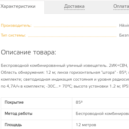
Характеристики
Доставка
Оплат
Производитель:
Hikvi
..................................................................................
Тип системы:
Безп
.......................................................................................
Описание товара:
Беспроводной комбинированный уличный извещатель. 2ИК+СВЧ, н
Область обнаружения: 12 м; линза горизонтальная "штора" - 85°; 
комплекте; cветодиодная индикация состояния и уровня радиоси
по 4,7А/ч в комплекте; -30С...+ 70°С; высота установки 1.2 м; 
Покрытие
85°
Метод работы
Беспроводной комбиниров
Площадь
12 метров