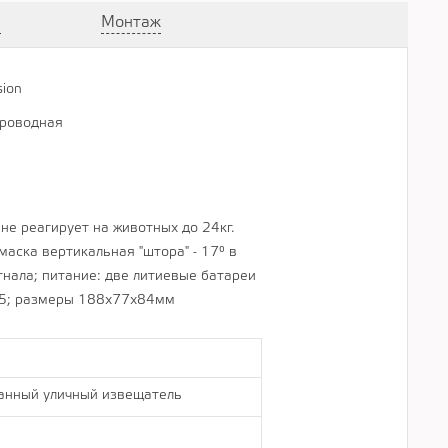
а
Монтаж
sion
................................................................................................................
роводная
................................................................................................................
е реагирует на животных до 24кг.
маска вертикальная "штора" - 17° в
гнала; питание: две литиевые батареи
IP55; размеры 188х77х84мм
анный уличный извещатель