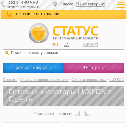
0
800
339
862
Одесса,
ТЦ «Меркурий»
бесплатно
по Украине
в корзине
нет товаров
RU
UA
КАБИНЕТ
Каталог товаров
Фильтры
↓
↓
Главная
/
Альтернативная энергетика
/
Сетевые инверторы
/
LUXEON
Сетевые инверторы LUXEON в
Одессе
Сортировать по цене: