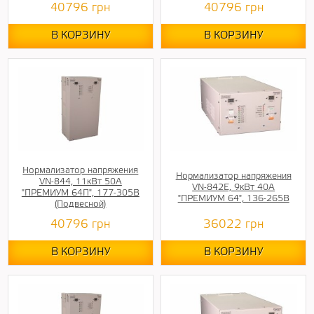
40796
грн
40796
грн
В КОРЗИНУ
В КОРЗИНУ
Нормализатор напряжения
Нормализатор напряжения
VN-844, 11кВт 50А
VN-842E, 9кВт 40А
"ПРЕМИУМ 64П", 177-305В
"ПРЕМИУМ 64", 136-265В
(Подвесной)
40796
грн
36022
грн
В КОРЗИНУ
В КОРЗИНУ