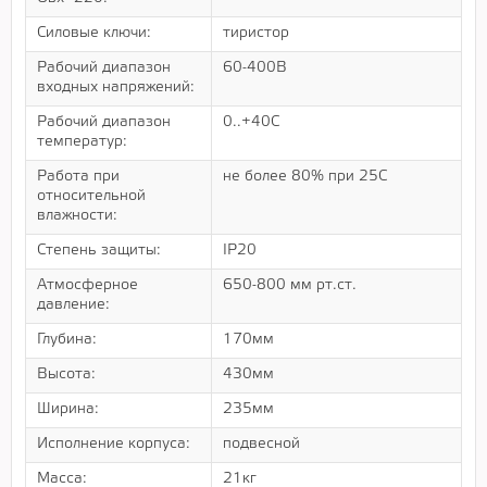
Силовые ключи:
тиристор
Рабочий диапазон
60-400В
входных напряжений:
Рабочий диапазон
0..+40С
температур:
Работа при
не более 80% при 25С
относительной
влажности:
Степень защиты:
IP20
Атмосферное
650-800 мм рт.ст.
давление:
Глубина:
170мм
Высота:
430мм
Ширина:
235мм
Исполнение корпуса:
подвесной
Масса:
21кг