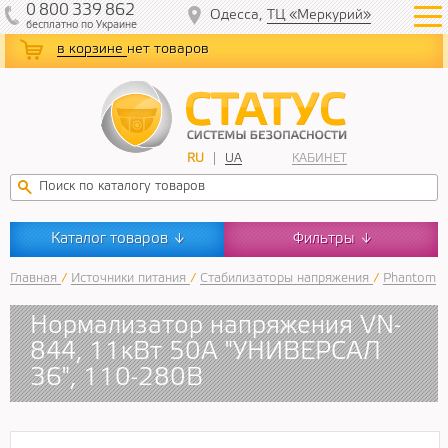
0
800
339
862
Одесса,
ТЦ «Меркурий»
бесплатно
по Украине
в корзине
нет товаров
RU
UA
КАБИНЕТ
Каталог товаров
Фильтры
↓
↓
Главная
/
Источники питания
/
Стабилизаторы напряжения
/
Phantom
Нормализатор напряжения VN-
844, 11кВт 50А "УНИВЕРСАЛ
36", 110-280В