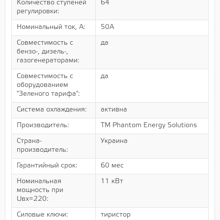
Количество ступеней
64
регулировки:
Номинальный ток, А:
50А
Совместимость с
да
бензо-, дизель-,
газогенераторами:
Совместимость с
да
оборудованием
"Зеленого тарифа":
Система охлаждения:
активна
Производитель:
ТМ Phantom Energy Solutions
Страна-
Украина
производитель:
Гарантийный срок:
60 мес
Номинальная
11 кВт
мощность при
Uвх=220:
Силовые ключи:
тиристор