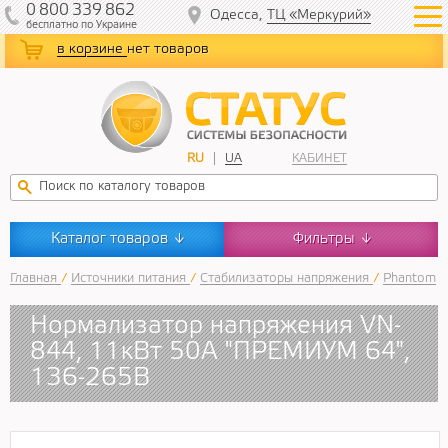
0
800
339
862
Одесса,
ТЦ «Меркурий»
бесплатно
по Украине
в корзине
нет товаров
RU
UA
КАБИНЕТ
Каталог товаров
Фильтры
↓
↓
Главная
/
Источники питания
/
Стабилизаторы напряжения
/
Phantom
Нормализатор напряжения VN-
844, 11кВт 50А "ПРЕМИУМ 64",
136-265В