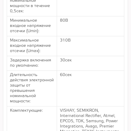
номинальной
мощности в течение
0,5сек:
Минимальное
80В
входное напряжение
отсечки (Umin):
Максимальное
310В
входное напряжение
отсечки (Umax):
Задержка включения
30сек
по умолчанию:
Длительность
60сек
действия электронной
защиты от
превышения
номинальной
мощности:
Комплектующие:
VISHAY, SEMIKRON,
International Rectifier, Atmel,
EPCOS, TDK, Samsung, Power
Integrations, Avago, Premier