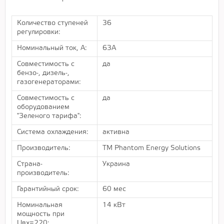
Количество ступеней
36
регулировки:
Номинальный ток, А:
63А
Совместимость с
да
бензо-, дизель-,
газогенераторами:
Совместимость с
да
оборудованием
"Зеленого тарифа":
Система охлаждения:
активна
Производитель:
ТМ Phantom Energy Solutions
Страна-
Украина
производитель:
Гарантийный срок:
60 мес
Номинальная
14 кВт
мощность при
Uвх=220: