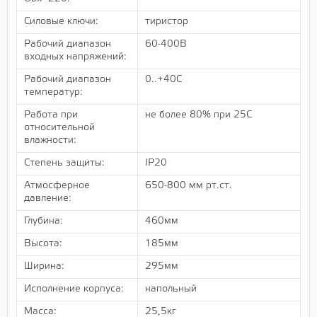
Силовые ключи:
тиристор
Рабочий диапазон
60-400В
входных напряжений:
Рабочий диапазон
0..+40С
температур:
Работа при
не более 80% при 25С
относительной
влажности:
Степень защиты:
IP20
Атмосферное
650-800 мм рт.ст.
давление:
Глубина:
460мм
Высота:
185мм
Ширина:
295мм
Исполнение корпуса:
напольный
Масса:
25,5кг