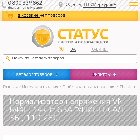
0
800
339
862
Одесса,
ТЦ «Меркурий»
бесплатно
по Украине
в корзине
нет товаров
RU
UA
КАБИНЕТ
Каталог товаров
Фильтры
↓
↓
Главная
/
Источники питания
/
Стабилизаторы напряжения
/
Phantom
Нормализатор напряжения VN-
844E, 14кВт 63А "УНИВЕРСАЛ
36", 110-280